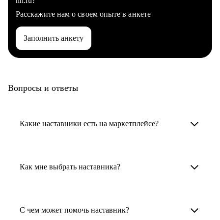
hh.ru?
Расскажите нам о своем опыте в анкете
Заполнить анкету
Вопросы и ответы
Какие наставники есть на маркетплейсе?
Карьерные наставники — это HR-
специалисты, карьерные консультанты,
Как мне выбрать наставника?
психологи, резюмерайтеры и менторы.
Умный поиск поможет в три клика выбрать
Менторы работают в ИТ, дизайне, других
наставника для достижения вашей цели.
С чем может помочь наставник?
узкоспециализированных сферах. Они