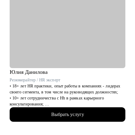
Юлия
Данилова
Резюмерайтер / HR эксперт
• 18+ лет HR практики, опыт работы в компаниях - лидерах
своего сегмента, в том числе на руководящих должностях;
• 10+ лет сотрудничества с Hh в рамках карьерного
консультирования;
• 3000+ составленных резюме для специалистов различного
Выбрать услугу
уровня и специализации;
• 500+ продуктивных карьерных консультаций, подготовки к
интервью и самопрезентации.