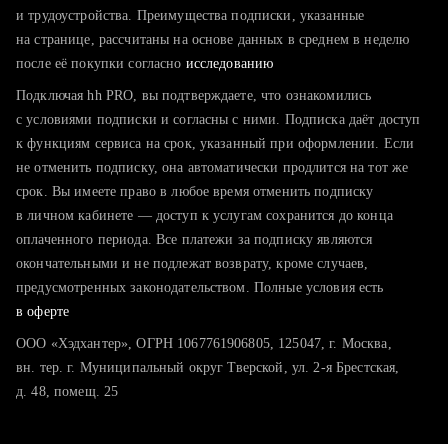
тратите много времени на поиск и вручную поднимаете
и трудоустройства. Преимущества подписки, указанные
резюме
на странице, рассчитаны на основе данных в среднем в неделю
после её покупки согласно
хотите сравнить себя с конкурентами и оценить шансы
исследованию
Подключая hh PRO, вы подтверждаете, что ознакомились
с условиями подписки и согласны с ними. Подписка даёт доступ
к функциям сервиса на срок, указанный при оформлении. Если
не отменить подписку, она автоматически продлится на тот же
срок. Вы имеете право в любое время отменить подписку
в личном кабинете — доступ к услугам сохранится до конца
оплаченного периода. Все платежи за подписку являются
окончательными и не подлежат возврату, кроме случаев,
предусмотренных законодательством. Полные условия есть
в оферте
ООО «Хэдхантер», ОГРН 1067761906805, 125047, г. Москва,
вн. тер. г. Муниципальный округ Тверской, ул. 2-я Брестская,
д. 48, помещ. 25