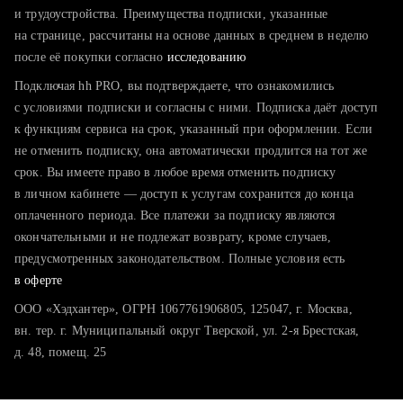
тратите много времени на поиск и вручную поднимаете
и трудоустройства. Преимущества подписки, указанные
резюме
на странице, рассчитаны на основе данных в среднем в неделю
после её покупки согласно
хотите сравнить себя с конкурентами и оценить шансы
исследованию
Подключая hh PRO, вы подтверждаете, что ознакомились
с условиями подписки и согласны с ними. Подписка даёт доступ
к функциям сервиса на срок, указанный при оформлении. Если
не отменить подписку, она автоматически продлится на тот же
срок. Вы имеете право в любое время отменить подписку
в личном кабинете — доступ к услугам сохранится до конца
оплаченного периода. Все платежи за подписку являются
окончательными и не подлежат возврату, кроме случаев,
предусмотренных законодательством. Полные условия есть
в оферте
ООО «Хэдхантер», ОГРН 1067761906805, 125047, г. Москва,
вн. тер. г. Муниципальный округ Тверской, ул. 2-я Брестская,
д. 48, помещ. 25