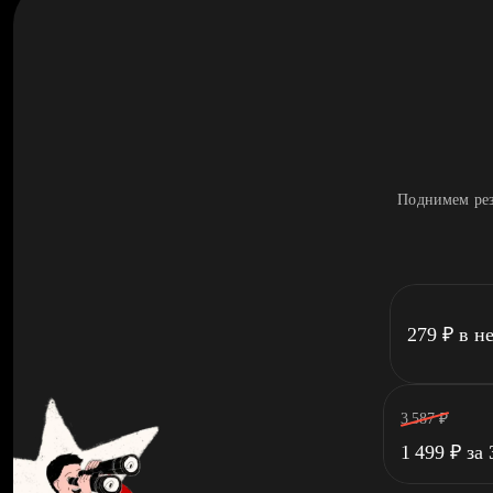
Поднимем рез
279
₽
в н
3 587
₽
1 499
₽
за 