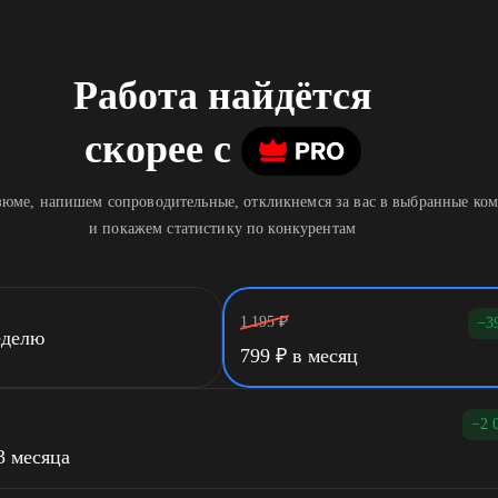
Работа найдётся
скорее
c
юме, напишем сопроводительные, откликнемся за вас в выбранные ко
и покажем статистику по конкурентам
1 195
₽
−3
еделю
799
₽
в месяц
−2 
3 месяца