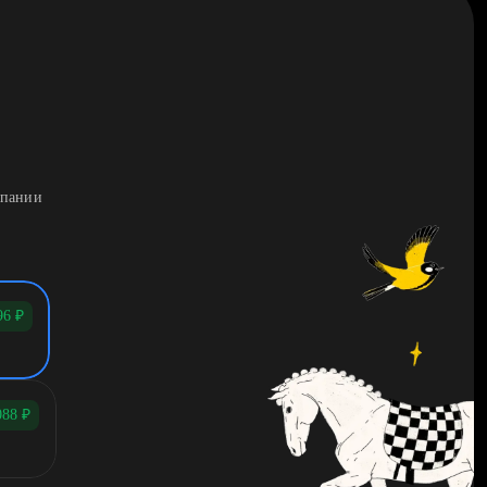
мпании
96
₽
088
₽