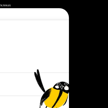
ткликах