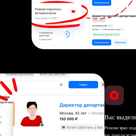
Вас выделя
Резюме ярко под
вас пригласят р